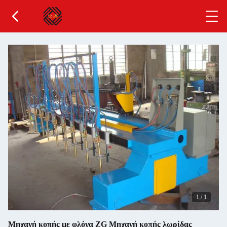
1
/
1
Μηχανή κοπής με φλόγα ZG Μηχανή κοπής λωρίδας