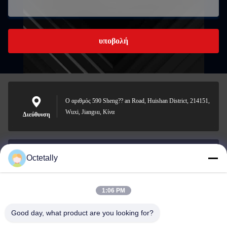
υποβολή
Ο αριθμός 590 Sheng?? an Road, Huishan District, 214151,
Wuxi, Jiangsu, Κίνα
Διεύθυνση
Octetally
sales@wellleader.com
Ηλεκτρονικό
ταχυδρομείο
1:06 PM
Good day, what product are you looking for?