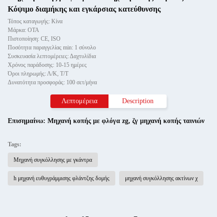
Κόψιμο διαμήκης και εγκάρσιας κατεύθυνσης
Τόπος καταγωγής: Κίνα
Μάρκα: OTA
Πιστοποίηση: CE, ISO
Ποσότητα παραγγελίας min: 1 σύνολο
Συσκευασία λεπτομέρειες: Δαχτυλίδια
Χρόνος παράδοσης: 10-15 ημέρες
Όροι πληρωμής: Λ/Κ, Τ/Τ
Δυνατότητα προσφοράς: 100 σετ/μήνα
Λεπτομέρεια
Description
Επισημαίνω:
Μηχανή κοπής με φλόγα zg
,
ζγ μηχανή κοπής ταινιών
Tags:
Μηχανή συγκόλλησης με γκάντρα
h μηχανή ευθυγράμμισης φλάντζης δομής
μηχανή συγκόλλησης ακτίνων χ