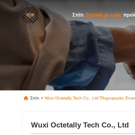
Σπίτι
Σχετικά με εμάς
προϊ
Σπίτι
>
Wuxi Octetally Tech Co., Ltd Πληροφορίες Επικ
Wuxi Octetally Tech Co., Ltd