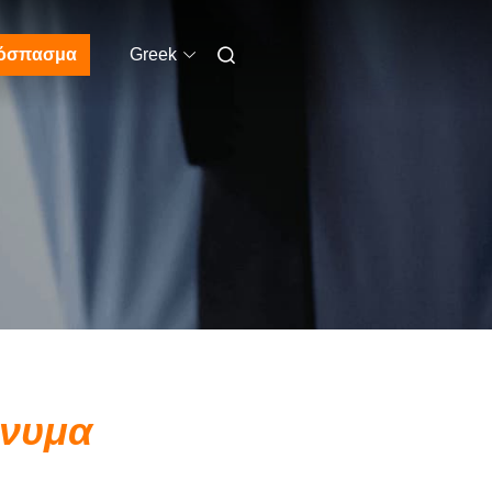
όσπασμα
Greek
ήνυμα