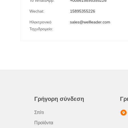
Το WhatsApp:
+008615895355226
Wechat:
15895355226
Ηλεκτρονικό
sales@wellleader.com
Ταχυδρομείο:
Γρήγορη σύνδεση
Γρ
Σπίτι
Προϊόντα