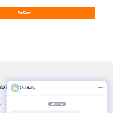
Στείλετε
 Δελτίο Ενημέρωσης
Octetally
ρομηθείτε στο ενημερωτικό μας δελτίο για
3:46 PM
ώσεις και πολλά άλλα.