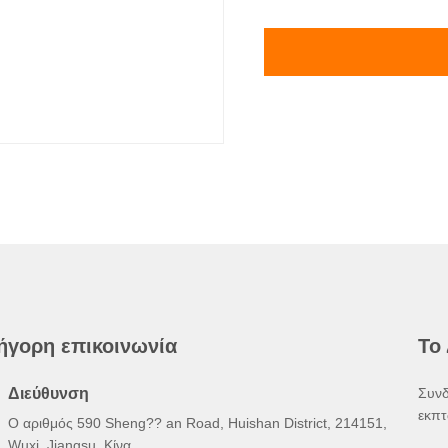
ήγορη επικοινωνία
Το
Διεύθυνση
Συνδ
εκπτ
Ο αριθμός 590 Sheng?? an Road, Huishan District, 214151,
Wuxi, Jiangsu, Κίνα