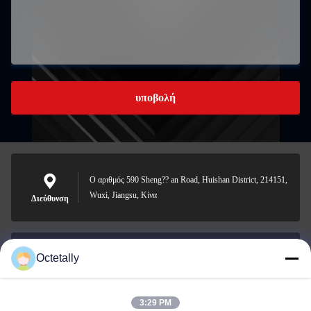
υποβολή
Ο αριθμός 590 Sheng?? an Road, Huishan District, 214151,
Wuxi, Jiangsu, Κίνα
Διεύθυνση
Octetally
sales@wellleader.com
Ηλεκτρονικό
ταχυδρομείο
3:29 PM