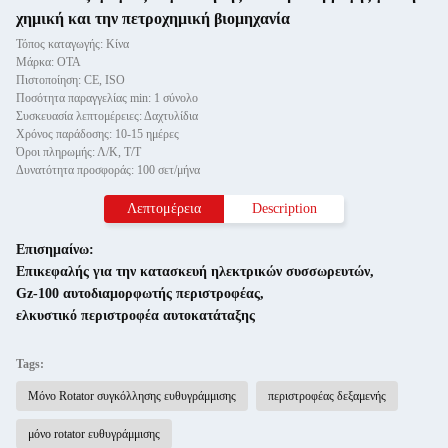
χημική και την πετροχημική βιομηχανία
Τόπος καταγωγής: Κίνα
Μάρκα: OTA
Πιστοποίηση: CE, ISO
Ποσότητα παραγγελίας min: 1 σύνολο
Συσκευασία λεπτομέρειες: Δαχτυλίδια
Χρόνος παράδοσης: 10-15 ημέρες
Όροι πληρωμής: Λ/Κ, Τ/Τ
Δυνατότητα προσφοράς: 100 σετ/μήνα
Λεπτομέρεια
Description
Επισημαίνω:
Επικεφαλής για την κατασκευή ηλεκτρικών συσσωρευτών
,
Gz-100 αυτοδιαμορφωτής περιστροφέας
,
ελκυστικό περιστροφέα αυτοκατάταξης
Tags:
Μόνο Rotator συγκόλλησης ευθυγράμμισης
περιστροφέας δεξαμενής
μόνο rotator ευθυγράμμισης