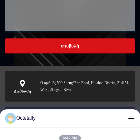
υποβολή
Ο αριθμός 590 Sheng?? an Road, Huishan District, 214151,
Wuxi, Jiangsu, Κίνα
Διεύθυνση
Octetally
sales@wellleader.com
Ηλεκτρονικό
ταχυδρομείο
6:42 PM