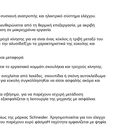
, συσκευή ανατροπής και ηλεκτρικό σύστημα ελέγχου.
λευθερώνεται από τη θερμική επεξεργασία, με ακριβή
ωση σε μακροχρόνια εργασία.
οχό κίνησης για να είναι ένας κύκλος.η τριβή μεταξύ του
 την αλυσίδαΈχει τα χαρακτηριστικά της εύκολης και
και μεταφορά.
αι το εργασιακό κομμάτι.σκουλήκια και τροχούς κίνησης.
ν ενοχλείται από λεκέδες, σκουπίδια ή σκόνη.αυτοκλείδωμα
ι για εύκολη συγκόλλησηΚαι να είσαι ασφαλής ακόμα και
και σβήσιμο, για να παρέχουν ισχυρή μετάδοση
εξασφαλίζεται η λειτουργία της μηχανής με ασφάλεια.
ως της μάρκας Schneider. Χρησιμοποιείται για τον έλεγχο
που παρέχουν ευρύ φάσμαΗ ταχύτητα εμφανίζεται με ψηφία.