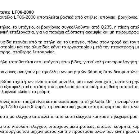
τυπο LF06-2000
οντέλο LF06-2000 αποτελείται βασικά από στήλες, υπόγεια, βραχίονες
τήλες, το υπόγειο, οι βραχίονες συγκολλούνται από Q235, η πίεση απε
νική επεξεργασία, για να παρέχει αξιόπιστη ακαμψία και μη παραμόρφ
υσίδα περνάει από τη στήλη και το υπόγειο, πάνω στον τροχό και τον τρ
στηρίου και της αλυσίδας κάνει το εργαστηρίου μετά την περιστροφή με
ορης, σταθερής λειτουργίας.
ήλη τοποθετείται στο υπόγειο μέσω βίδες, για εύκολη συναρμολόγηση 
ραχίονες ανοίγουν με την έλξη των μετρητών βάρους όταν δεν φορτώνετ
ιβώτιο ταχυτήτων είναι τυπικό μοντέλο, με στενό νεροχύτη, ώστε να μη
να εξασφαλιστεί η στάση του εργαλείου σε οποιαδήποτε θέση απαιτείτα
 ξαφνικά κλείσει το ρεύμα.
ξονες και οι τροχοί είναι κατασκευασμένοι από χάλυβα 45°, τεντωμένο 
ς.173.5) έχει 5,9 φορές τη ονομαστική χωρητικότητα φορτίου, ώστε να 
ύστημα ελέγχου αποτελείται από κουτί ελέγχου και κουτί τηλεχειρισμού.
 στο ντουλάπι ελέγχου, υπάρχουν μετατροπέας, επαφές, κουμπιά, κυρί
λειτουργίας του μηχανήματος και την προστασία όλων των κινητήρων.