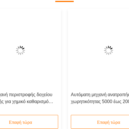
ανή περιστροφής δοχείου
Αυτόματη μηχανή ανατροπή
ής για χημικό καθαρισμό
χωρητικότητας 5000 έως 20
ίου Εξωτερικό πλαίσιο
που προσφέρει γωνία περι
κουπίς Τάγμας Επισκευή
0 έως 360 μοίρες Σχεδιασμέ
σεις
χειρισμό υλικών
Επαφή τώρα
Επαφή τώρα