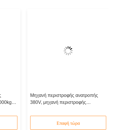
ς
Μηχανή περιστροφής ανατροπής
000kg
380V, μηχανή περιστροφής
στροφής
δεξαμενών ISO ικανή να χειρίζεται
νη για
βαριές δεξαμενές ISO με περιστροφή
και τοποθέτηση
Επαφή τώρα