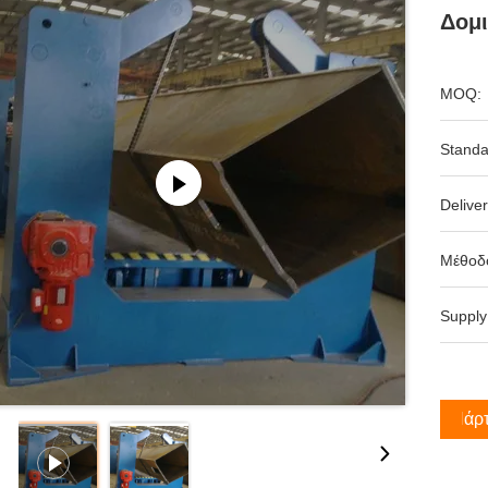
Δομι
MOQ:
Standa
Deliver
Μέθοδ
Supply
Πάρτ