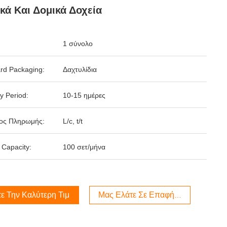
κά Και Δομικά Δοχεία
1 σύνολο
rd Packaging:
Δαχτυλίδια
y Period:
10-15 ημέρες
ος Πληρωμής:
L/c, t/t
 Capacity:
100 σετ/μήνα
ε Την Καλύτερη Τιμή
Μας Ελάτε Σε Επαφή Με