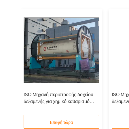
ISO Μηχανή περιστροφής δοχείου
ISO Μηχ
0kg
δεξαμενής για χημικό καθαρισμό
δεξαμεν
οφής
πετρελαίου Εξωτερικό πλαίσιο
πετρελα
για
Τάγμα Σκουπίς Τάγμας Επισκευή
Τάγμα Σ
Ανακαινίσεις
Ανακαινί
Επαφή τώρα