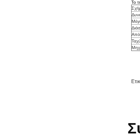
Το τ
Σχή
Δυν
Μέγ
Διά
Από
Ταχ
Μηχ
Ετι
Σ