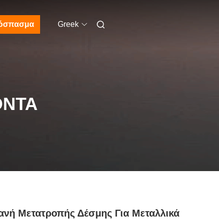
όσπασμα
Greek
ΌΝΤΑ
νή Μετατροπής Δέσμης Για Μεταλλικά