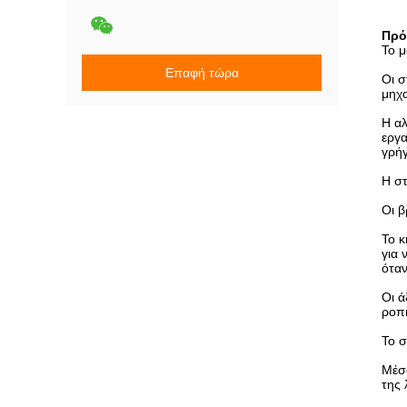
Πρό
Το μ
Επαφή τώρα
Οι σ
μηχα
Η αλ
εργα
γρήγ
Η στ
Οι β
Το κ
για 
όταν
Οι ά
ροπή
Το σ
Μέσα
της 