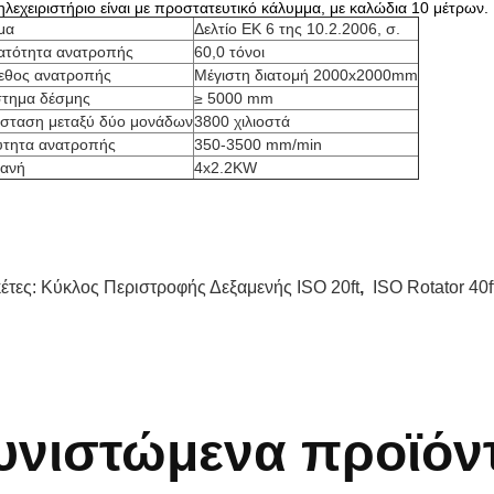
ηλεχειριστήριο είναι με προστατευτικό κάλυμμα, με καλώδια 10 μέτρων.
μα
Δελτίο ΕΚ 6 της 10.2.2006, σ.
ατότητα ανατροπής
60,0 τόνοι
εθος ανατροπής
Μέγιστη διατομή 2000x2000mm
στημα δέσμης
≥ 5000 mm
σταση μεταξύ δύο μονάδων
3800 χιλιοστά
ύτητα ανατροπής
350-3500 mm/min
ανή
4x2.2KW
κέτες:
Κύκλος Περιστροφής Δεξαμενής ISO 20ft
,
ISO Rotator 40f
υνιστώμενα προϊόν