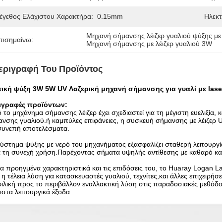
έγεθος Ελάχιστου Χαρακτήρα:
0.15mm
Ηλεκτ
Μηχανή σήμανσης λέιζερ γυαλιού ψύξης με
πισημαίνω:
Μηχανή σήμανσης με λέιζερ γυαλιού 3W
εριγραφή Του Προϊόντος
τική ψύξη 3W 5W UV Λαζερική μηχανή σήμανσης για γυαλί με las
ιγραφές προϊόντων:
 το μηχάνημα σήμανσης λέιζερ έχει σχεδιαστεί για τη μέγιστη ευελιξία
νσης γυαλιού.ή καμπύλες επιφάνειες, η συσκευή σήμανσης με λέιζερ 
συνεπή αποτελέσματα.
ύστημα ψύξης με νερό του μηχανήματος εξασφαλίζει σταθερή λειτουργία
 τη συνεχή χρήση.Παρέχοντας σήματα υψηλής αντίθεσης με καθαρό και
α προηγμένα χαρακτηριστικά και τις επιδόσεις του, το Huaray Logan L
ι η τέλεια λύση για κατασκευαστές γυαλιού, τεχνίτες,και άλλες επιχειρή
φιλική προς το περιβάλλον εναλλακτική λύση στις παραδοσιακές μεθόδ
ιστα λειτουργικά έξοδα.