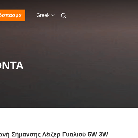
όσπασμα
Greek
ΌΝΤΑ
νή Σήμανσης Λέιζερ Γυαλιού 5W 3W