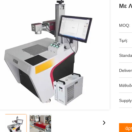
Με Λ
MOQ:
Τιμή:
Standa
Deliver
Μέθοδ
Supply
Πάρτ