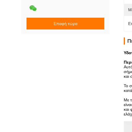
Μ
Επαφή τώρα
Ε
Π
Υδα
Περ
Αυτό
σήμα
και 
Το σ
κατά
Με τ
είνα
και 
ελάχ