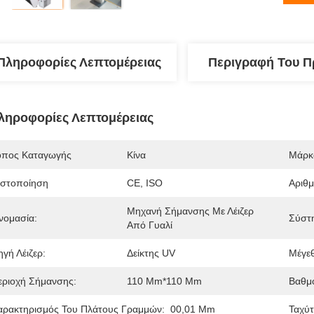
Πληροφορίες Λεπτομέρειας
Περιγραφή Του Π
ληροφορίες Λεπτομέρειας
όπος Καταγωγής
Κίνα
Μάρκ
ιστοποίηση
CE, ISO
Αριθ
Μηχανή Σήμανσης Με Λέιζερ 
νομασία:
Σύστ
Από Γυαλί
γή Λέιζερ:
Δείκτης UV
Μέγε
εριοχή Σήμανσης:
110 Mm*110 Mm
Βαθμ
αρακτηρισμός Του Πλάτους Γραμμών:
00,01 Mm
Ταχύ