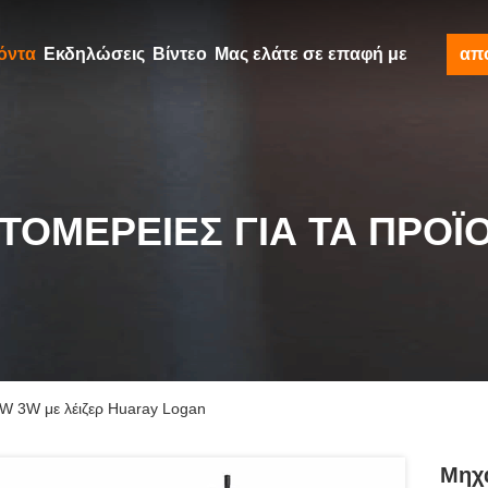
όντα
Εκδηλώσεις
Βίντεο
Μας ελάτε σε επαφή με
απ
ΤΟΜΈΡΕΙΕΣ ΓΙΑ ΤΑ ΠΡΟΪ
W 3W με λέιζερ Huaray Logan
Μηχα