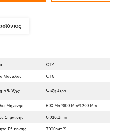
ροϊόντος
α
OTA
μό Μοντέλου
ΟΤ5
ημα Ψύξης:
Ψύξη Αέρα
θος Μηχανής:
600 Mm*600 Mm*1200 Mm
ός Σήμανσης:
0.010.2mm
τητα Σήμανσης:
7000mm/s