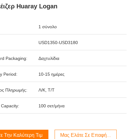
έιζερ Huaray Logan
1 σύνολο
USD1350-USD3180
rd Packaging:
Δαχτυλίδια
y Period:
10-15 ημέρες
ος Πληρωμής:
Λ/Κ, Τ/Τ
 Capacity:
100 σετ/μήνα
ε Την Καλύτερη Τιμή
Μας Ελάτε Σε Επαφή Με