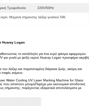
ρική Τροφοδοσία:
220V/50Hz
 νερό
, 
Μηχανή σήμανσης λέιζερ γυαλιού 5W
, 
er Huaray Logan
, καθιστώντας το κατάλληλο για ένα ευρύ φάσμα εφαρμογών
UV για γυαλί με ψύξη νερού Huaray Logan προσφέρει ακριβή
 του λέιζερ και παρατεταμένη διάρκεια ζωής, ακόμη και
 σαφές κείμενο.
aser Water Cooling UV Laser Marking Machine for Glass
σεις που απαιτούν μόνιμηΠαρέχει μια οικονομικά αποδοτική
ους σήμανσης, παρέχοντας εξαιρετικά αποτελέσματα με