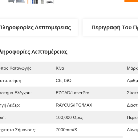
Πληροφορίες Λεπτομέρειας
Περιγραφή Του Π
ληροφορίες Λεπτομέρειας
όπος Καταγωγής
Κίνα
Μάρκ
ιστοποίηση
CE, ISO
Αριθ
ύστημα Ελέγχου:
EZCAD/LaserPro
Σύστ
γή Λέιζερ:
RAYCUS/IPG/MAX
Διάστ
ωή:
100,000 Ώρες
Περιο
αχύτητα Σήμανσης:
7000mm/s
Δύνα