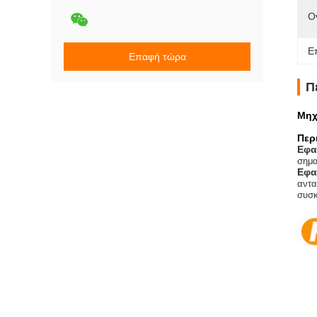
Ο
Ε
Επαφή τώρα
Π
Μηχ
Περ
Εφα
σημα
Εφα
αντα
συσκ