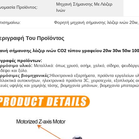
Μηχανή Σήμανσης Με Λέιζερ 
νομασία Προϊόντος:
Ινών
πισημαίνω:
Φορητή μηχανή σήμανσης λέιζερ ινών 20w
,
εριγραφή Του Προϊόντος
ανή σήμανσης λέιζερ ινών CO2 τύπου γραφείου 20w 30w 50w 10
ιγραφές προϊόντων:
ρμόσιμο υλικό:
Μεταλλικά: όπως χρυσό, ασήμι, χαλκό, σίδηρο, ψευδάργυ
δέψει και ξύλο.
ρμόσιμες βιομηχανικές:
Ηλεκτρονικά εξαρτήματα, προϊόντα εργαλείων υλ
λλακτικά αυτοκινήτων, ηλεκτρονικά προϊόντα 3C, χειροτεχνία, εξοπλισμός α
ευές υψηλής και χαμηλής τάσης, βιομηχανία μπάνιων, βιομηχανία μπαταριών