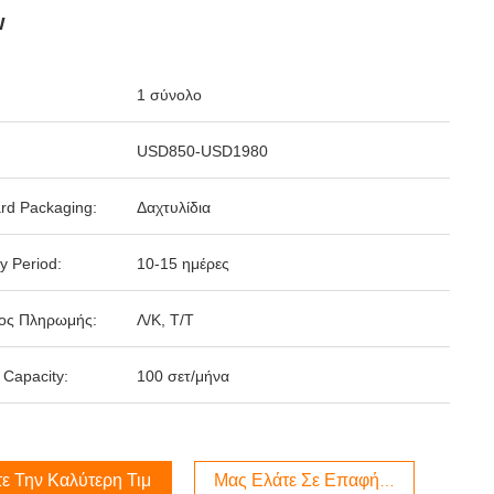
w
1 σύνολο
USD850-USD1980
rd Packaging:
Δαχτυλίδια
y Period:
10-15 ημέρες
ος Πληρωμής:
Λ/Κ, Τ/Τ
 Capacity:
100 σετ/μήνα
ε Την Καλύτερη Τιμή
Μας Ελάτε Σε Επαφή Με