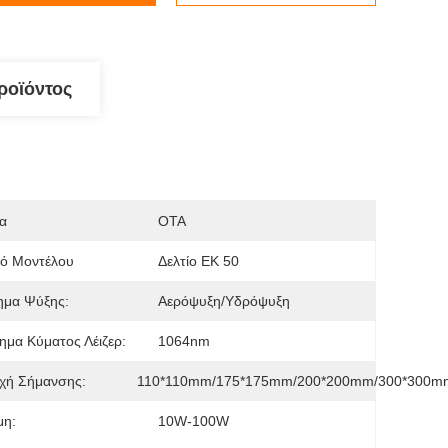
ροϊόντος
α
OTA
μό Μοντέλου
Δελτίο ΕΚ 50
ημα Ψύξης:
Αερόψυξη/υδρόψυξη
ημα Κύματος Λέιζερ:
1064nm
χή Σήμανσης:
110*110mm/175*175mm/200*200mm/300*300m
μη:
10W-100W