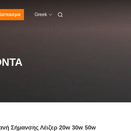
όσπασμα
Greek
ΌΝΤΑ
νή Σήμανσης Λέιζερ 20w 30w 50w