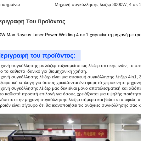
πισημαίνω:
Μηχανή συγκόλλησης λέιζερ 3000W
, 
4 σε 
εριγραφή Του Προϊόντος
0W Max Raycus Laser Power Welding 4 σε 1 χειροκίνητη μηχανή με τ
εριγραφή του προϊόντος:
χανή συγκόλλησης με λέιζερ ταξινομείται ως λέιζερ οπτικής ινών, το 
ο το καθιστά ιδανικό για βιομηχανική χρήση.
χανή συγκόλλησης λέιζερ είναι μια συσκευή συγκόλλησης λέιζερ 4in1, 
εξαιρετική επιλογή για όσους χρειάζονται ένα φορητό χειροκίνητο μηχαν
χανή συγκόλλησης λέιζερ μας δεν είναι μόνο αποτελεσματική και αξιόπι
το καθιστά προσιτή επιλογή για όσους χρειάζονται μια υψηλής ποιότη
δύστε στην μηχανή συγκόλλησης λέιζερ σήμερα και βιώστε τα οφέλη από
ροϊόν είναι σίγουρο ότι θα ικανοποιήσει τις ανάγκες συγκόλλησης σας κ