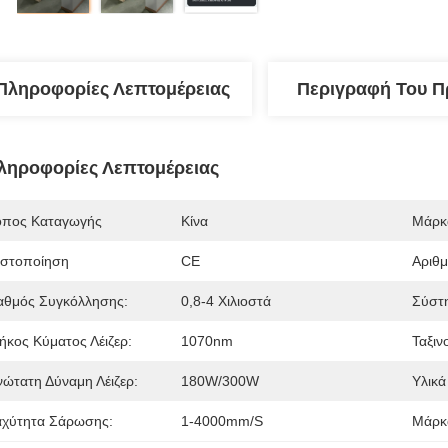
Πληροφορίες Λεπτομέρειας
Περιγραφή Του Π
ληροφορίες Λεπτομέρειας
όπος Καταγωγής
Κίνα
Μάρκ
ιστοποίηση
CE
Αριθ
αθμός Συγκόλλησης:
0,8-4 Χιλιοστά
Σύστ
ήκος Κύματος Λέιζερ:
1070nm
Ταξιν
νώτατη Δύναμη Λέιζερ:
180W/300W
Υλικά
αχύτητα Σάρωσης:
1-4000mm/s
Μάρκα