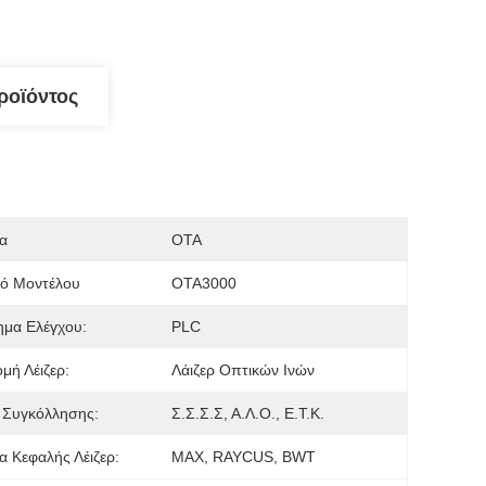
ροϊόντος
α
OTA
μό Μοντέλου
ΟΤΑ3000
ημα Ελέγχου:
PLC
ομή Λέιζερ:
Λάιζερ Οπτικών Ινών
 Συγκόλλησης:
Σ.Σ.Σ.Σ, Α.Λ.Ο., Ε.Τ.Κ.
 Κεφαλής Λέιζερ:
MAX, RAYCUS, BWT