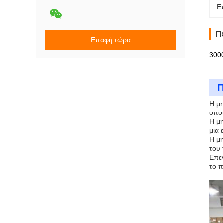
Ε
Π
Επαφή τώρα
300
Π
Η μη
οποί
Η μη
μια 
Η μη
του 
Επεν
το π